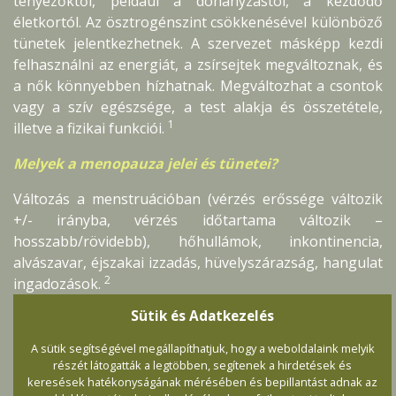
tényezőktől, például a dohányzástól, a kezdődő
életkortól. Az ösztrogénszint csökkenésével különböző
tünetek jelentkezhetnek. A szervezet másképp kezdi
felhasználni az energiát, a zsírsejtek megváltoznak, és
a nők könnyebben hízhatnak. Megváltozhat a csontok
vagy a szív egészsége, a test alakja és összetétele,
1
illetve a fizikai funkciói.
Melyek a menopauza jelei és tünetei?
Változás a menstruációban (vérzés erőssége változik
+/- irányba, vérzés időtartama változik –
hosszabb/rövidebb), hőhullámok, inkontinencia,
alvászavar, éjszakai izzadás, hüvelyszárazság, hangulat
2
ingadozások.
Sütik és Adatkezelés
Hogyan hat a CBD menopauzára?
A sütik segítségével megállapíthatjuk, hogy a weboldalaink melyik
A kannabiszvegyületek, befolyásolják az
részét látogatták a legtöbben, segítenek a hirdetések és
endokannabinoid-rendszer működését. Az
keresések hatékonyságának mérésében és bepillantást adnak az