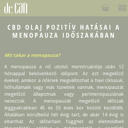
CBD OLAJ POZITÍV HATÁSAI A
MENOPAUZA IDŐSZAKÁBAN
Mit takar a menopauza?
A menopauza a nő utolsó menstruációja után 12
hónappal bekövetkező időpont. Az ezt megelőző
éveket, amikor a nőknek megváltozhat a havi ciklusuk,
hőhullámaik vagy más tüneteik vannak, menopauzát
megelőző állapotnak vagy perimenopauzának
nevezzük. A menopauzát megelőző időszak
leggyakrabban 45 és 55 éves kor között kezdődik.
Általában körülbelül hét évig tart, de akár 14 évig is
eltarthat. Az időtartam függhet az életmódbeli