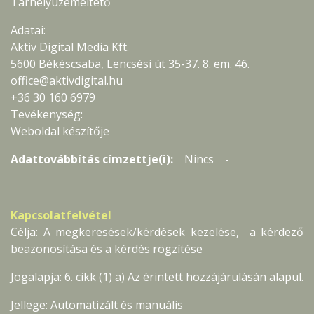
Tárhelyüzemeltető
Adatai:
Aktiv Digital Media Kft.
5600 Békéscsaba, Lencsési út 35-37. 8. em. 46.
office@aktivdigital.hu
+36 30 160 6979
Tevékenység:
Weboldal készítője
Adattovábbítás címzettje(i):
Nincs -
Kapcsolatfelvétel
Célja: A megkeresések/kérdések kezelése, a kérdező
beazonosítása és a kérdés rögzítése
Jogalapja: 6. cikk (1) a) Az érintett hozzájárulásán alapul.
Jellege: Automatizált és manuális