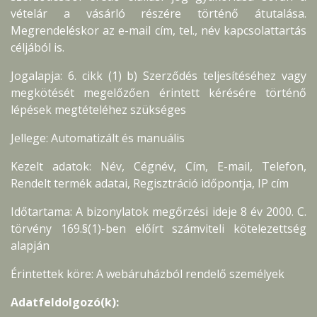
vételár a vásárló részére történő átutalása.
Megrendeléskor az e-mail cím, tel., név kapcsolattartás
céljából is.
Jogalapja: 6. cikk (1) b) Szerződés teljesítéséhez vagy
megkötését megelőzően érintett kérésére történő
lépések megtételéhez szükséges
Jellege: Automatizált és manuális
Kezelt adatok: Név, Cégnév, Cím, E-mail, Telefon,
Rendelt termék adatai, Regisztráció időpontja, IP cím
Időtartama: A bizonylatok megőrzési ideje 8 év 2000. C.
törvény 169.§(1)-ben előírt számviteli kötelezettség
alapján
Érintettek köre: A webáruházból rendelő személyek
Adatfeldolgozó(k):