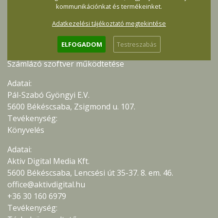
Adatai:
kommunikációnkat és termékeinket.
KBOSS.hu Kft.
Adatkezelési tájékoztató megtekintése
1031 Budapest, Záhony utca 7.
info@szamlazz.hu
ELFOGADOM
Testreszabás
Tevékenység:
Számlázó szoftver működtetése
Adatai:
Pál-Szabó Gyöngyi E.V.
5600 Békéscsaba, Zsigmond u. 107.
Tevékenység:
Könyvelés
Adatai:
Aktiv Digital Media Kft.
5600 Békéscsaba, Lencsési út 35-37. 8. em. 46.
office@aktivdigital.hu
+36 30 160 6979
Tevékenység: