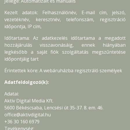
Jellege: Automatizált és manuális
Kezelt adatok: Felhasználónév, E-mail cím, jelszó,
vezetéknév, keresztnév, telefonszám, regisztráció
időpontja, IP cím,
Időtartama: Az adatkezelés időtartama a megadott
hozzájárulás visszavonásáig, ennek hiányában
legkésőbb a saját fiók szolgáltatás megszűntetése
időpontjáig tart
Érintettek köre: A webáruházba regisztráló személyek
Adatfeldolgozó(k):
Adatai:
Aktiv Digital Media Kft.
5600 Békéscsaba, Lencsési út 35-37. 8. em. 46.
office@aktivdigital.hu
+36 30 160 6979
Tevékenység: