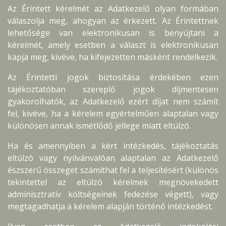
Az Érintett kérelmét az Adatkezelő olyan formában
válaszolja meg, ahogyan az érkezett. Az Érintettnek
lehetősége van elektronikusan is benyújtani a
kérelmét, amely esetben a választ is elektronikusan
kapja meg, kivéve, ha kifejezetten másként rendelkezik.
Az Érintetti jogok biztosítása érdekében ezen
tájékoztatóban szereplő jogok díjmentesen
gyakorolhatók, az Adatkezelő ezért díjat nem számít
fel, kivéve, ha a kérelem egyértelműen alaptalan vagy
különösen annak ismétlődő jellege miatt eltúlzó.
Ha és amennyiben a kért intézkedés, tájékoztatás
eltúlzó vagy nyilvánvalóan alaptalan az Adatkezelő
észszerű összeget számíthat fel a teljesítésért (különös
tekintettel az eltúlzó kérelmek megnövekedett
adminisztratív költségeinek fedezése végett), vagy
megtagadhatja a kérelem alapján történő intézkedést.