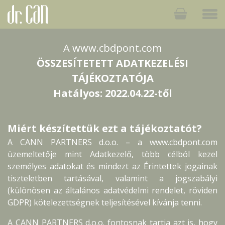
A www.cbdpont.com
ÖSSZESÍTETETT ADATKEZELÉSI
TÁJÉKOZTATÓJA
Hatályos: 2022.04.22-től
Miért készítettük ezt a tájékoztatót?
A CANN PARTNERS d.o.o. – a www.cbdpont.com
üzemeltetője mint Adatkezelő, több célból kezel
személyes adatokat és mindezt az Érintettek jogainak
tiszteletben tartásával, valamint a jogszabályi
(különösen az általános adatvédelmi rendelet, röviden
GDPR) kötelezettségnek teljesítésével kívánja tenni.
A CANN PARTNERS d.o.o. fontosnak tartja azt is, hogy