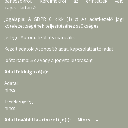
panaszokról, kérelmekről az érintettek való
kapcsolattartás
Jogalapja: A GDPR 6. cikk (1) c) Az adatkezelő jogi
kötelezettségének teljesítéséhez szükséges
Jellege: Automatizált és manuális
Kezelt adatok: Azonosító adat, kapcsolattartói adat
Időtartama: 5 év vagy a jogvita lezárásáig
Adatfeldolgozó(k):
Adatai:
nincs
Tevékenység:
nincs
Adattovábbítás címzettje(i): Nincs –