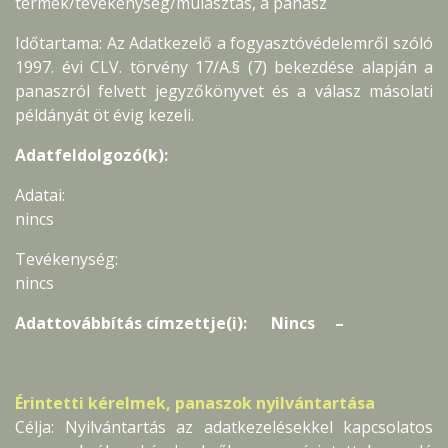
termék/tevékenység/mulasztás, a panasz
Időtartama: Az Adatkezelő a fogyasztóvédelemről szóló
1997. évi CLV. törvény 17/A.§ (7) bekezdése alapján a
panaszról felvett jegyzőkönyvet és a válasz másolati
példányát öt évig kezeli.
Adatfeldolgozó(k):
Adatai:
nincs
Tevékenység:
nincs
Adattovábbítás címzettje(i): Nincs –
Érintetti kérelmek, panaszok nyilvántartása
Célja: Nyilvántartás az adatkezelésekkel kapcsolatos