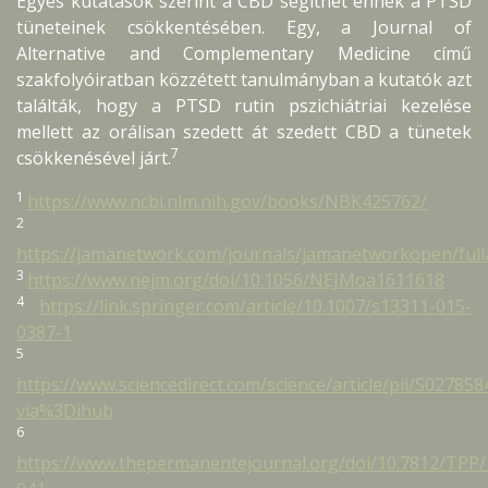
Egyes kutatások szerint a CBD segíthet ennek a PTSD
tüneteinek csökkentésében. Egy, a Journal of
Alternative and Complementary Medicine című
szakfolyóiratban közzétett tanulmányban a kutatók azt
találták, hogy a PTSD rutin pszichiátriai kezelése
mellett az orálisan szedett át szedett CBD a tünetek
7
csökkenésével járt.
1
https://www.ncbi.nlm.nih.gov/books/NBK425762/
2
https://jamanetwork.com/journals/jamanetworkopen/fulla
3
https://www.nejm.org/doi/10.1056/NEJMoa1611618
4
https://link.springer.com/article/10.1007/s13311-015-
0387-1
5
https://www.sciencedirect.com/science/article/pii/S0278
via%3Dihub
6
https://www.thepermanentejournal.org/doi/10.7812/TPP/