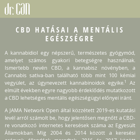
CBD HATÁSAI A MENTÁLIS
EGÉSZSÉGRE
A kannabidiol egy népszerű, természetes gyógymód,
amelyet számos gyakori betegségre használnak.
Ismertebb nevén CBD, a kannabisz növényben, a
Cannabis sativa-ban található több mint 100 kémiai
1
vegyület, az úgynevezett kannabinoidok egyike.
Az
elmúlt években egyre nagyobb érdeklődés mutatkozott
a CBD lehetséges mentális egészségügyi előnyei iránt.
A JAMA Network Open által közzétett 2019-es kutatási
levél arról számolt be, hogy jelentősen megnőtt a CBD-
re vonatkozó internetes keresések száma az Egyesült
Államokban. Míg 2004 és 2014 között a keresési