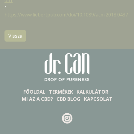
041
7
https://www.liebertpub.com/doi/10.1089/acm.2018.0437
Vissza
FŐOLDAL
TERMÉKEK
KALKULÁTOR
MI AZ A CBD?
CBD BLOG
KAPCSOLAT