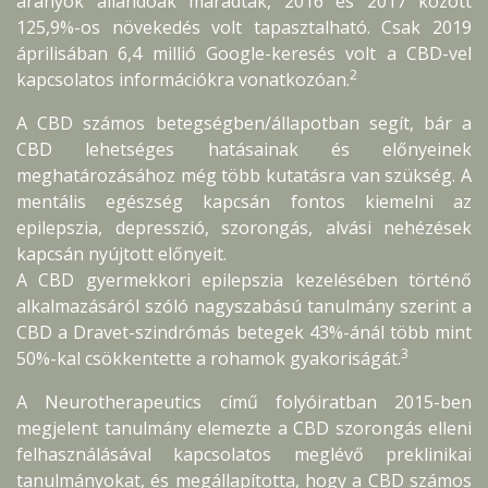
arányok állandóak maradtak, 2016 és 2017 között
125,9%-os növekedés volt tapasztalható. Csak 2019
áprilisában 6,4 millió Google-keresés volt a CBD-vel
2
kapcsolatos információkra vonatkozóan.
A CBD számos betegségben/állapotban segít, bár a
CBD lehetséges hatásainak és előnyeinek
meghatározásához még több kutatásra van szükség. A
mentális egészség kapcsán fontos kiemelni az
epilepszia, depresszió, szorongás, alvási nehézések
kapcsán nyújtott előnyeit.
A CBD gyermekkori epilepszia kezelésében történő
alkalmazásáról szóló nagyszabású tanulmány szerint a
CBD a Dravet-szindrómás betegek 43%-ánál több mint
3
50%-kal csökkentette a rohamok gyakoriságát.
A Neurotherapeutics című folyóiratban 2015-ben
megjelent tanulmány elemezte a CBD szorongás elleni
felhasználásával kapcsolatos meglévő preklinikai
tanulmányokat, és megállapította, hogy a CBD számos